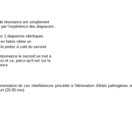
 de résonance est simplement
 par l’expérience des diapasons :
z 2 diapasons identiques
en faites vibrer un
le portez à coté du second
e résonance le second se met à
ssi et ce, parce qu’il est sur la
ence
gmentation de ces interférences procéder à l'élimination d'états pathogènes
rt (20-30 min).