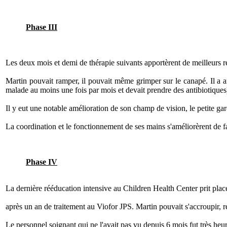
Phase III
Les deux mois et demi de thérapie suivants apportèrent de meilleurs ré
Martin pouvait ramper, il pouvait même grimper sur le canapé. Il a arrê
malade au moins une fois par mois et devait prendre des antibiotiques)
Il y eut une notable amélioration de son champ de vision, le petite gar
La coordination et le fonctionnement de ses mains s'améliorèrent de fa
Phase IV
La dernière rééducation intensive au Children Health Center prit pla
après un an de traitement au Viofor JPS. Martin pouvait s'accroupir, re
Le personnel soignant qui ne l'avait pas vu depuis 6 mois fut très heur