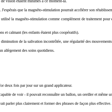
 de vision étaient minimes à ce moment-là.
. J'espérais que la magnéto-stimulation pourrait accélérer son rétablisse
 utilisé la magnéto-stimulation comme complément de traitement pour des
ns et calmant (les enfants étaient plus coopératifs).
ne diminution de la salivation incontrôlée, une régularité des mouvement
 un allègement des soins quotidiens.
for deux fois par jour sur un grand applicateur.
t capable de voir - il pouvait reconnaître un ballon, un oreiller et même 
uvait parler plus clairement et former des phrases de façon plus effective.